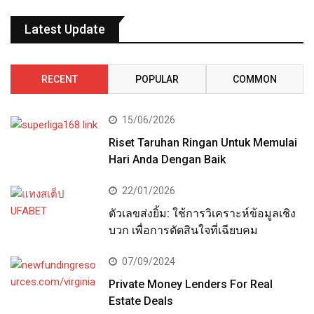
Latest Update
RECENT
POPULAR
COMMON
15/06/2026
Riset Taruhan Ringan Untuk Memulai
Hari Anda Dengan Baik
22/01/2026
ตัวเลขส่งยิ้ม: ใช้การวิเคราะห์ข้อมูลเชิง
บวก เพื่อการตัดสินใจที่เฉียบคม
07/09/2024
Private Money Lenders For Real
Estate Deals