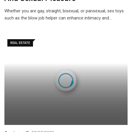
Whether you are gay, straight, bisexual, or pansexual, sex toys
such as the blow job helper can enhance intimacy and…
REAL ESTATE