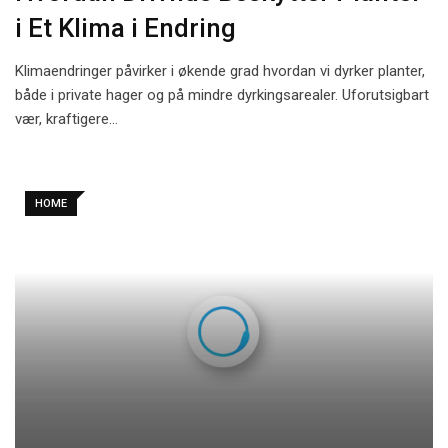
i Et Klima i Endring
Klimaendringer påvirker i økende grad hvordan vi dyrker planter,
både i private hager og på mindre dyrkingsarealer. Uforutsigbart
vær, kraftigere…
HOME