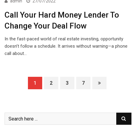
admin
27/07/2022
Call Your Hard Money Lender To
Change Your Deal Flow
In the fast-paced world of real estate investing, opportunity
doesn’t follow a schedule. It arrives without warning—a phone
call about…
1
2
3
7