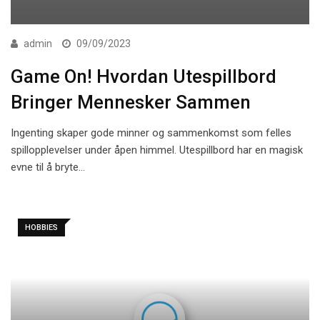
admin
09/09/2023
Game On! Hvordan Utespillbord
Bringer Mennesker Sammen
Ingenting skaper gode minner og sammenkomst som felles
spillopplevelser under åpen himmel. Utespillbord har en magisk
evne til å bryte…
HOBBIES